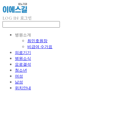
LOG IN
로그인
병원소개
최민호원장
비급여 수가표
의료기기
병원소식
요로결석
청소년
여성
남성
위치안내