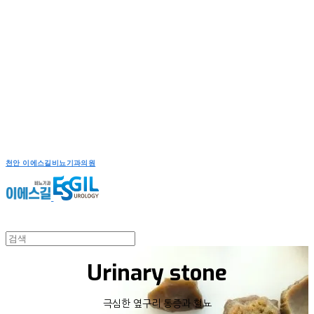
천안 이에스길비뇨기과의원
Urinary stone
극심한 옆구리 통증과 혈뇨