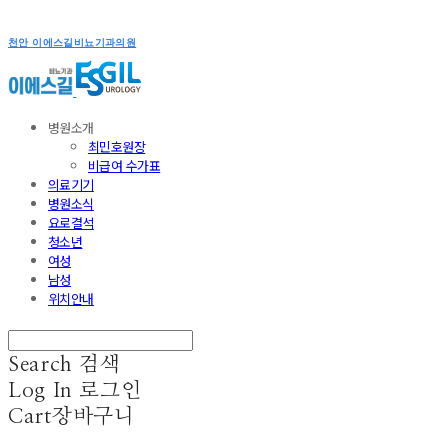
천안 이에스길비뇨기과의원
병원소개
최민호원장
비급여 수가표
의료기기
병원소식
요로결석
청소년
여성
남성
위치안내
Search
검색
Log In
로그인
Cart
장바구니