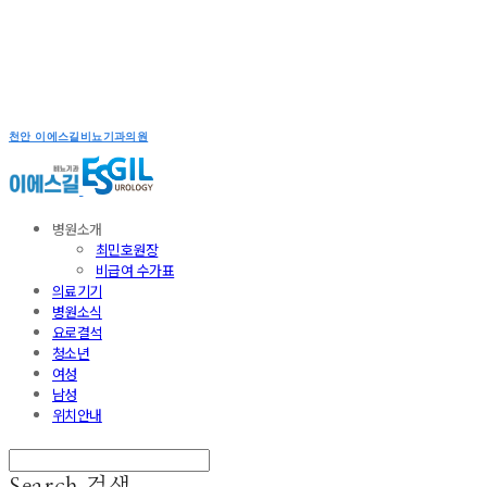
천안 이에스길비뇨기과의원
병원소개
최민호원장
비급여 수가표
의료기기
병원소식
요로결석
청소년
여성
남성
위치안내
Search
검색