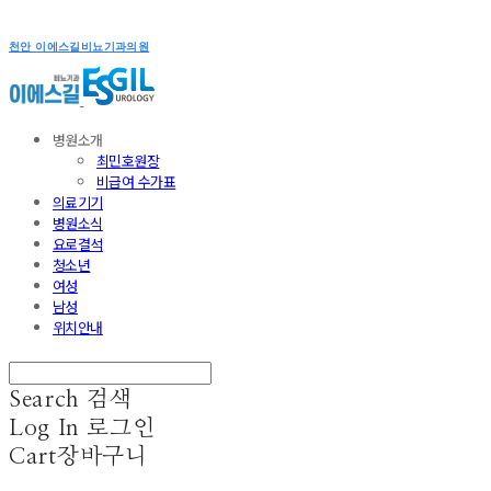
천안 이에스길비뇨기과의원
병원소개
최민호원장
비급여 수가표
의료기기
병원소식
요로결석
청소년
여성
남성
위치안내
Search
검색
Log In
로그인
Cart
장바구니