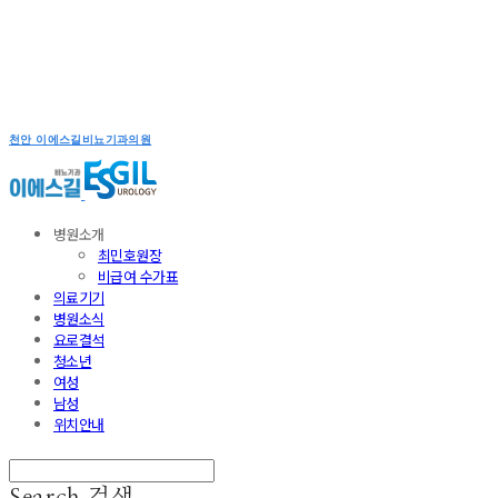
천안 이에스길비뇨기과의원
병원소개
최민호원장
비급여 수가표
의료기기
병원소식
요로결석
청소년
여성
남성
위치안내
Search
검색