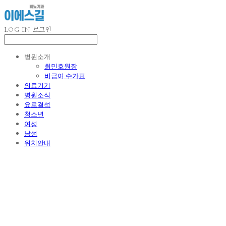
LOG IN
로그인
병원소개
최민호원장
비급여 수가표
의료기기
병원소식
요로결석
청소년
여성
남성
위치안내